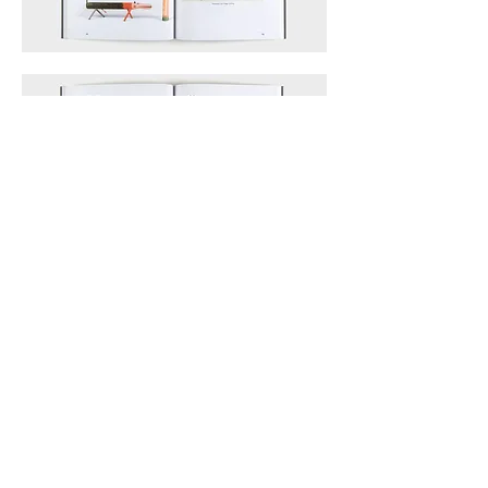
Zwanzig Jahre ›burgart‹. Ein
Almanach
erschienen anlässlich des 20-jährigen
Bestehens der burgart-presse
englische Broschur, 132 Seiten, Vorwort
von Jens Henkel und der Verlagschronik