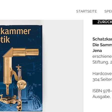
STARTSEITE
SPE
ZURÜC
Schatzka
Die Samm
Jena
erschiene
Stiftung, 
Hardcover
304 Seite
ISBN 978-
Ausgabe,