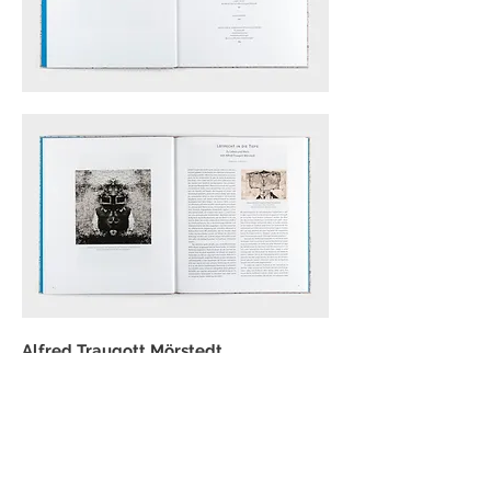
Alfred Traugott Mörstedt.
Die Stunde der blauen
Schmetterlinge
erschienen im Selbstverlag des
Thüringer Landesmuseums
Heidecksburg Rudolstadt