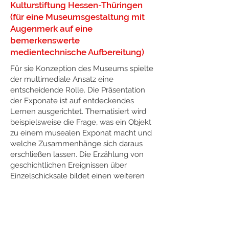
Kulturstiftung Hessen-Thüringen
(für eine Museumsgestaltung mit
Augenmerk auf eine
bemerkenswerte
medientechnische Aufbereitung)
Für sie Konzeption des Museums spielte
der multimediale Ansatz eine
entscheidende Rolle. Die Präsentation
der Exponate ist auf entdeckendes
Lernen ausgerichtet. Thematisiert wird
beispielsweise die Frage, was ein Objekt
zu einem musealen Exponat macht und
welche Zusammenhänge sich daraus
erschließen lassen. Die Erzählung von
geschichtlichen Ereignissen über
Einzelschicksale bildet einen weiteren
Schwerpunkt. Diese werden zumeist
über kleinen Trickfilmen in sogenannten
»Guckkästen« erzählt, aber auch in
Raum-Projektionen und Hörstationen.